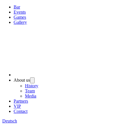
Bar
Events
Games
Gallery
About us
History
Team
Media
Partners
VIP
Contact
Deutsch