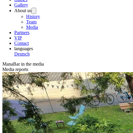
Gallery
About us
History
Team
Media
Partners
VIP
Contact
languages
Deutsch
ManaBar in the media
Media reports