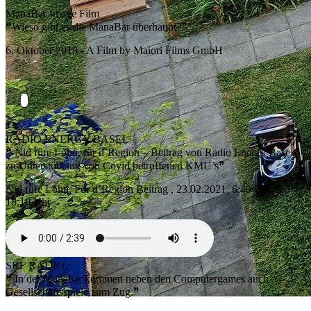
ManaBar Image Film
❝Wieso gibt es die ManaBar überhaupt?❞
6. Oktober 2019 - A Film by Maiori Films GmbH
RADIO ENERGY BASEL
❝ Nid füre Lohn, für d’Region – Beitrag von Radio Energy Basel
zu Unterstützung von Covid betroffenen KMU’s❞
Nid füre Lohn, Für d’Region Beitrag , 23.02.2021, 6:40 Uhr &
18:10 Uhr
SRF RADIO
❝ In der Manabar kommen neben den Computergames auch
Gesellschaftsspiele zum Zug.❞