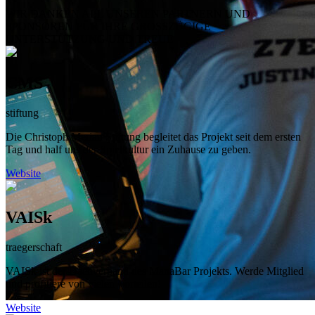
WIR DANKEN ALL UNSEREN PARTNERN UND
SPONSOREN FÜR IHRE GROSSZÜGIGE
UNTERSTÜTZUNG UND TREUE
CMS
stiftung
Die Christoph Merian Stiftung begleitet das Projekt seit dem ersten
Tag und half uns der Spielkultur ein Zuhause zu geben.
Website
VAISk
traegerschaft
VAISk ist der Dachverband des ManaBar Projekts. Werde Mitglied
und profitiere von vielen Vorteilen!
Website